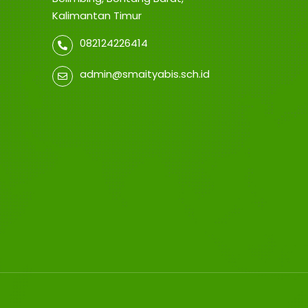
Kalimantan Timur
082124226414
admin@smaityabis.sch.id