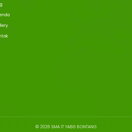
og
enda
lery
ntak
© 2026 SMA IT YABIS BONTANG