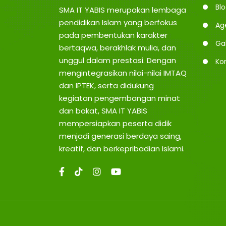
u
Bl
N
SMA IT YABIS merupakan lembaga
n
pendidikan Islam yang berfokus
g
Ag
pada pembentukan karakter
G
Gal
bertaqwa, berakhlak mulia, dan
unggul dalam prestasi. Dengan
Ko
mengintegrasikan nilai-nilai IMTAQ
dan IPTEK, serta didukung
kegiatan pengembangan minat
dan bakat, SMA IT YABIS
mempersiapkan peserta didik
menjadi generasi berdaya saing,
kreatif, dan berkepribadian Islami.