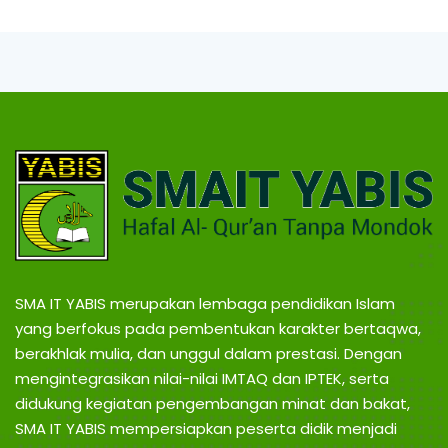
B
g
,
I
T
r
a
S
v
e
l
B
P
a
l
O
e
m
N
b
a
SMA IT YABIS merupakan lembaga pendidikan Islam
n
T
yang berfokus pada pembentukan karakter bertaqwa,
g
L
berakhlak mulia, dan unggul dalam prestasi. Dengan
a
mengintegrasikan nilai-nilai IMTAQ dan IPTEK, serta
A
m
didukung kegiatan pengembangan minat dan bakat,
p
SMA IT YABIS mempersiapkan peserta didik menjadi
u