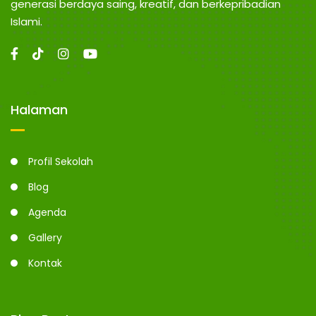
N
n
generasi berdaya saing, kreatif, dan berkepribadian
g
Islami.
G
Halaman
Profil Sekolah
Blog
Agenda
Gallery
Kontak