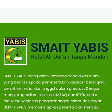
B
g
,
I
T
r
a
S
v
e
l
B
P
a
l
O
e
m
N
b
a
SMA IT YABIS merupakan lembaga pendidikan Islam
n
T
yang berfokus pada pembentukan karakter bertaqwa,
g
L
berakhlak mulia, dan unggul dalam prestasi. Dengan
a
mengintegrasikan nilai-nilai IMTAQ dan IPTEK, serta
A
m
didukung kegiatan pengembangan minat dan bakat,
p
SMA IT YABIS mempersiapkan peserta didik menjadi
u