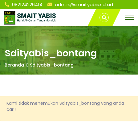
082124226414
admin@smaityabis.sch.id
S
Sdityabis_bontang
T
| SMA IT YABIS
r
BONTANG
a
M
v
e
l
A
L
Sdityabis_bontang
a
m
I
Beranda
Sdityabis_bontang
p
u
n
T
g
P
Y
a
Kami tidak menemukan Sdityabis_bontang yang anda
l
cari!
e
A
m
b
a
n