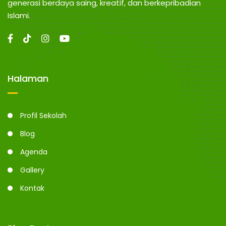
N
n
generasi berdaya saing, kreatif, dan berkepribadian
g
Islami.
G
Halaman
Profil Sekolah
Blog
Agenda
Gallery
Kontak