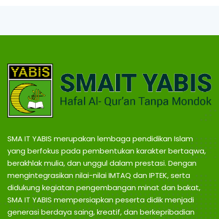
B
g
,
I
T
r
a
S
v
e
l
B
P
a
l
O
e
m
N
b
SMA IT YABIS merupakan lembaga pendidikan Islam
a
yang berfokus pada pembentukan karakter bertaqwa,
n
T
g
berakhlak mulia, dan unggul dalam prestasi. Dengan
L
mengintegrasikan nilai-nilai IMTAQ dan IPTEK, serta
a
didukung kegiatan pengembangan minat dan bakat,
A
m
SMA IT YABIS mempersiapkan peserta didik menjadi
p
u
generasi berdaya saing, kreatif, dan berkepribadian