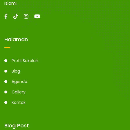
N
n
Islami.
g
G
Halaman
Profil Sekolah
Blog
Agenda
Gallery
Kontak
Blog Post