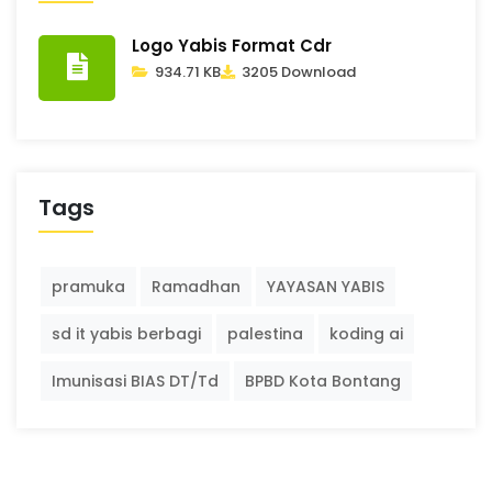
Logo Yabis Format Cdr
934.71 KB
3205 Download
Tags
pramuka
Ramadhan
YAYASAN YABIS
sd it yabis berbagi
palestina
koding ai
Imunisasi BIAS DT/Td
BPBD Kota Bontang