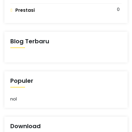
N
n
g
0
Prestasi
G
Blog Terbaru
Populer
nol
Download