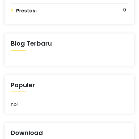
N
n
g
0
Prestasi
G
Blog Terbaru
Populer
nol
Download