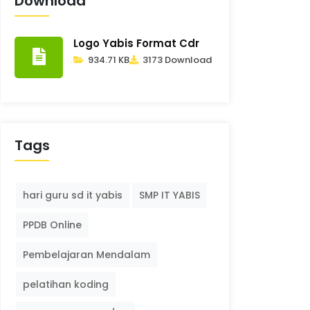
Download
Logo Yabis Format Cdr
934.71 KB
3173 Download
Tags
hari guru sd it yabis
SMP IT YABIS
PPDB Online
Pembelajaran Mendalam
pelatihan koding