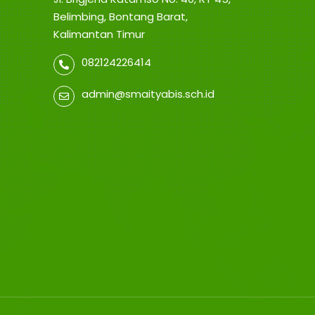
Belimbing, Bontang Barat,
Kalimantan Timur
082124226414
admin@smaityabis.sch.id