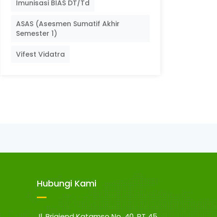
Imunisasi BIAS DT/Td
ASAS (Asesmen Sumatif Akhir
Semester 1)
Vifest Vidatra
Hubungi Kami
Jl. Brigjend Katamso No. 40, RT 45,