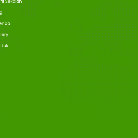
fil Sekolah
og
enda
lery
ntak